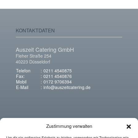
KONTAKTDATEN
Auszeit Catering GmbH
Fleher Straße 254
40223 Düsseldorf
Telefon
:
0211 4540875
Fax:
:
0211 4540876
Mobil
:
0172 9706394
E-Mail
:
info@auszeitcatering.de
Zustimmung verwalten
ANFRAGE
Um dir ein optimales Erlebnis zu bieten, verwenden wir Technologien wie