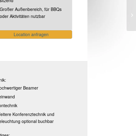
sitzend
Großer Außenbereich, für BBQs
oder Aktivitäten nutzbar
Location anfragen
nik:
ochwertiger Beamer
einwand
ontechnik
eitere Konferenztechnik und
eleuchtung optional buchbar
iges: