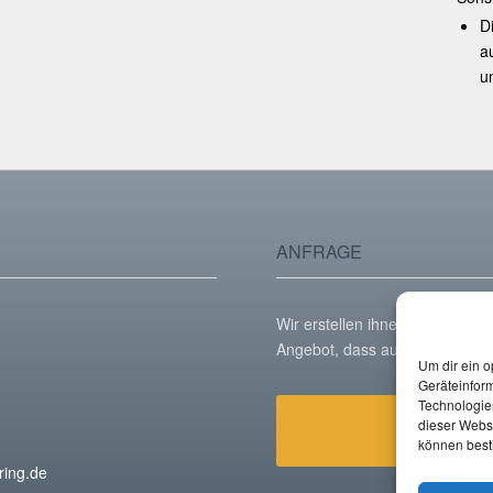
D
a
u
ANFRAGE
Wir erstellen ihnen gerne ein i
Angebot, dass auf ihre Anforde
Um dir ein o
Geräteinfor
Technologien
An
dieser Websi
können best
ring.de