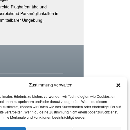
irekte Flughafennähe und
usreichend Parkmöglichkeiten in
nmittelbarer Umgebung.
Zustimmung verwalten
ndividuelles und unverbindliches
rungen zugeschnitten ist.
ptimales Erlebnis zu bieten, verwenden wir Technologien wie Cookies, um
mationen zu speichern und/oder darauf zuzugreifen. Wenn du diesen
 zustimmst, können wir Daten wie das Surfverhalten oder eindeutige IDs auf
frage
te verarbeiten. Wenn du deine Zustimmung nicht erteilst oder zurückziehst,
immte Merkmale und Funktionen beeinträchtigt werden.