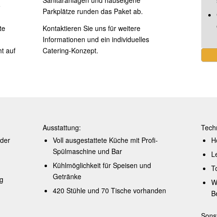
e
Parkplätze runden das Paket ab.
te
Kontaktieren Sie uns für weitere
Informationen und ein individuelles
t auf
Catering-Konzept.
Ausstattung:
Tech
nder
Voll ausgestattete Küche mit Profi-
H
Spülmaschine und Bar
L
Kühlmöglichkeit für Speisen und
T
Getränke
g
W
420 Stühle und 70 Tische vorhanden
B
Sonst